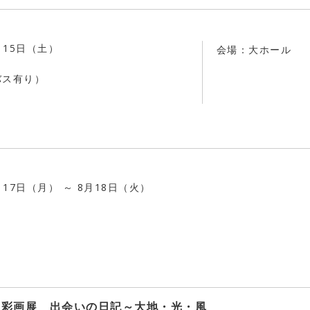
月15日（土）
会場：大ホール
バス有り）
月17日（月） ～ 8月18日（火）
油彩画展 出会いの日記～大地・光・風