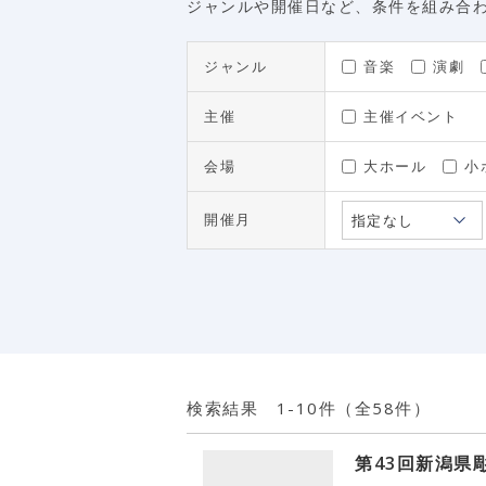
ジャンルや開催日など、条件を組み合
ジャンル
音楽
演劇
主催
主催イベント
会場
大ホール
小
開催月
検索結果
1-10
件（全58件）
第43回新潟県