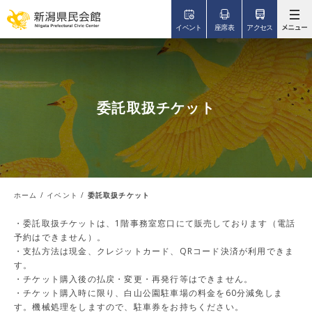
このページの本文へ移動
イベント
座席表
アクセス
委託取扱チケット
ホーム
/
イベント
/
委託取扱チケット
・委託取扱チケットは、1階事務室窓口にて販売しております（電話
予約はできません）。
・支払方法は現金、クレジットカード、QRコード決済が利用できま
す。
・チケット購入後の払戻・変更・再発行等はできません。
・チケット購入時に限り、白山公園駐車場の料金を60分減免しま
す。機械処理をしますので、駐車券をお持ちください。