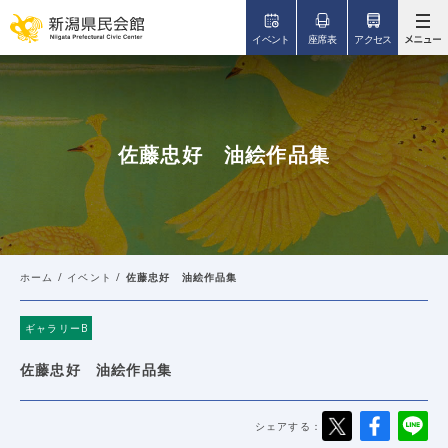
このページの本文へ移動
イベント
座席表
アクセス
佐藤忠好 油絵作品集
ホーム
/
イベント
/
佐藤忠好 油絵作品集
ギャラリーB
佐藤忠好 油絵作品集
シェアする：