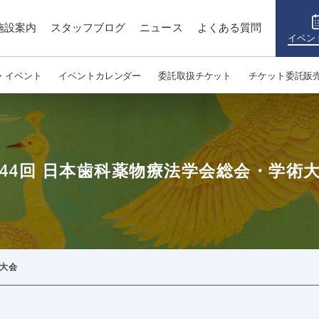
施設案内
スタッフブログ
ニュース
よくある質問
イベン
・イベント
イベントカレンダー
委託取扱チケット
チケット委託販
44回 日本歯科薬物療法学会総会・学術
術大会