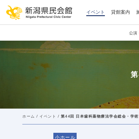
このページの本文へ移動
イベント
貸館案内
公演
第
ホーム
/
イベント
/
第44回 日本歯科薬物療法学会総会・学
小ホール