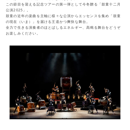
この節目を迎える記念ツアーの第一弾として今冬贈る「鼓童十二月
公演2025」。
鼓童の近年の楽曲を主軸に様々な公演からエッセンスを集め「鼓童
の現在（いま）」を届ける王道かつ爽快な舞台。
全力で生きる演奏者のほとばしるエネルギー、高鳴る舞台をどうぞ
お楽しみください。