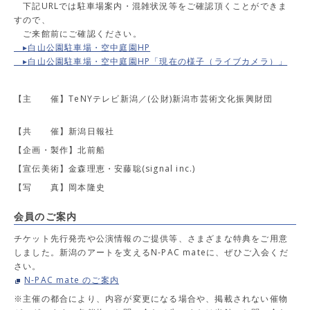
下記URLでは駐車場案内・混雑状況等をご確認頂くことができま
すので、
ご来館前にご確認ください。
▸白山公園駐車場・空中庭園HP
▸白山公園駐車場・空中庭園HP「現在の様子（ライブカメラ）」
【主 催】TeNYテレビ新潟／(公財)新潟市芸術文化振興財団
【共 催】新潟日報社
【企画・製作】北前船
【宣伝美術】金森理恵・安藤聡(signal inc.)
【写 真】岡本隆史
会員のご案内
チケット先行発売や公演情報のご提供等、さまざまな特典をご用意
しました。新潟のアートを支えるN-PAC mateに、ぜひご入会くだ
さい。
N-PAC mate のご案内
※主催の都合により、内容が変更になる場合や、掲載されない催物