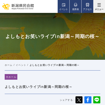
このページの本文へ移動
イベント
座席表
アクセス
よしもとお笑いライブin新潟～同期の桜～
ホーム
/
イベント
/
よしもとお笑いライブin新潟～同期の桜～
大ホール
よしもとお笑いライブin新潟～同期の桜～
シェアする：