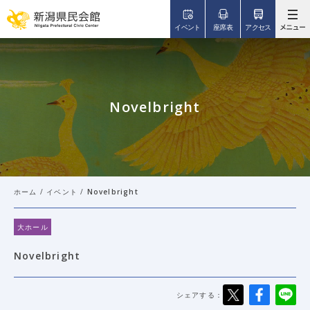
このページの本文へ移動
イベント
座席表
アクセス
Novelbright
ホーム
/
イベント
/
Novelbright
大ホール
Novelbright
シェアする：