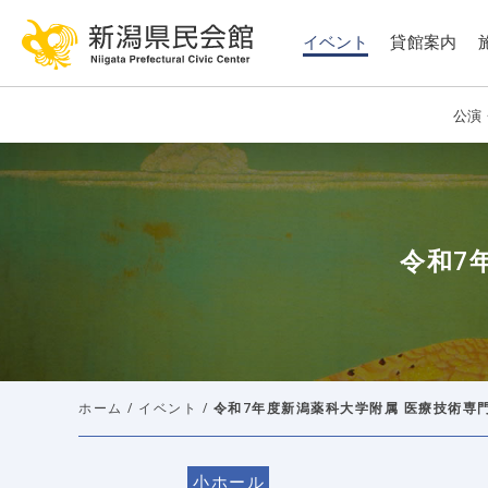
このページの本文へ移動
イベント
貸館案内
公演
令和7
ホーム
/
イベント
/
令和7年度新潟薬科大学附属 医療技術専
小ホール