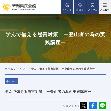
このページの本文へ移動
イベント
座席表
アクセス
学んで備える熊害対策 ー登山者の為の実
践講座ー
ホーム
/
イベント
/
学んで備える熊害対策 ー登山者の為の実践講座ー
小ホール
学んで備える熊害対策 ー登山者の為の実践講座ー
シェアする：