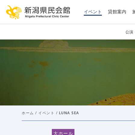
このページの本文へ移動
イベント
貸館案内
公演
ホーム
/
イベント
/
LUNA SEA
大ホール