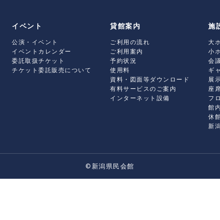
イベント
貸館案内
施
公演・イベント
ご利用の流れ
大
イベントカレンダー
ご利用案内
小
委託取扱チケット
予約状況
会
チケット委託販売について
使用料
ギ
資料・図面等ダウンロード
展
有料サービスのご案内
座
インターネット設備
フ
館
休
新
©新潟県民会館