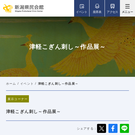
このページの本文へ移動
イベント
座席表
アクセス
津軽こぎん刺し～作品展～
ホーム
/
イベント
/
津軽こぎん刺し～作品展～
展示コーナー
津軽こぎん刺し～作品展～
シェアする：