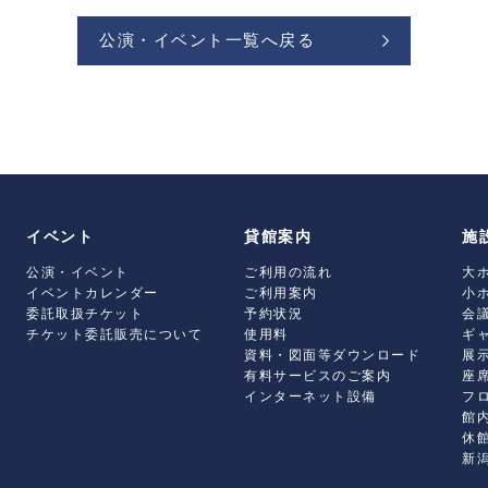
公演・イベント一覧へ戻る
イベント
貸館案内
施
公演・イベント
ご利用の流れ
大
イベントカレンダー
ご利用案内
小
委託取扱チケット
予約状況
会
チケット委託販売について
使用料
ギ
資料・図面等ダウンロード
展
有料サービスのご案内
座
インターネット設備
フ
館
休
新