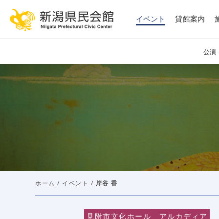
このページの本文へ移動
イベント
貸館案内
公演
ホーム
/
イベント
/
岸谷 香
見附市文化ホール アルカディア