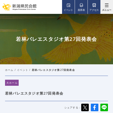
このページの本文へ移動
イベント
座席表
アクセス
若林バレエスタジオ第27回発表会
ホーム
/
イベント
/
若林バレエスタジオ第27回発表会
大ホール
若林バレエスタジオ第27回発表会
シェアする：