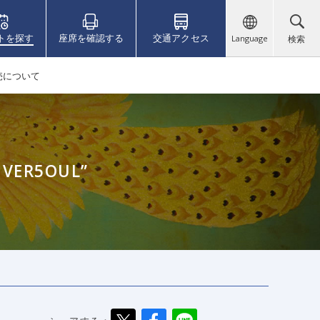
トを探す
座席を確認する
交通アクセス
Language
検索
売について
ER5OUL”