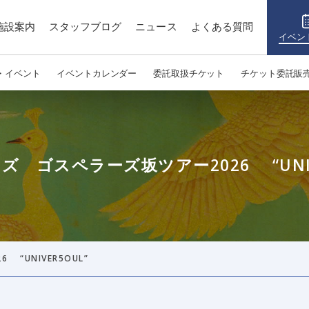
施設案内
スタッフブログ
ニュース
よくある質問
イベン
・イベント
イベントカレンダー
委託取扱チケット
チケット委託販
 ゴスペラーズ坂ツアー2026 “UNIV
“UNIVER5OUL”