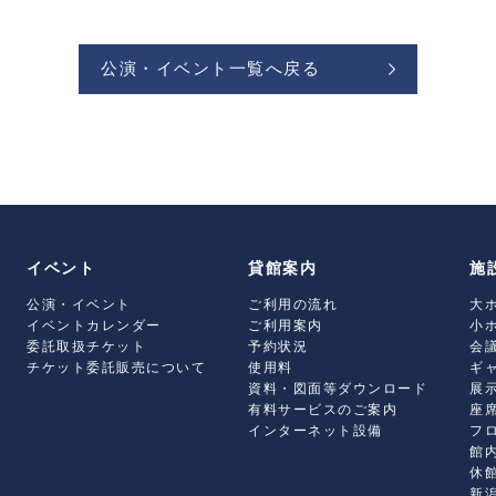
公演・イベント一覧へ戻る
イベント
貸館案内
施
公演・イベント
ご利用の流れ
大
イベントカレンダー
ご利用案内
小
委託取扱チケット
予約状況
会
チケット委託販売について
使用料
ギ
資料・図面等ダウンロード
展
有料サービスのご案内
座
インターネット設備
フ
館
休
新