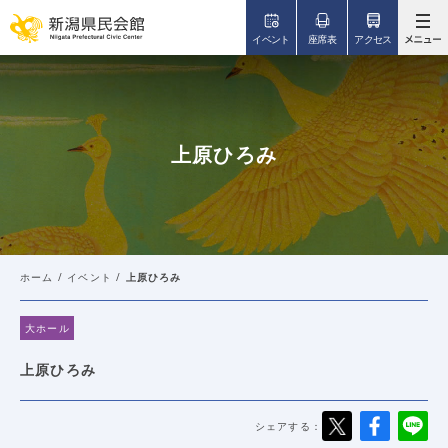
このページの本文へ移動
イベント
座席表
アクセス
上原ひろみ
ホーム
/
イベント
/
上原ひろみ
大ホール
上原ひろみ
シェアする：