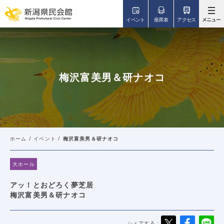
このページの本文へ移動
イベント
座席表
アクセス
梅沢富美男＆研ナオコ
ホーム
/
イベント
/
梅沢富美男＆研ナオコ
大ホール
アッ！とおどろく夢芝居
梅沢富美男＆研ナオコ
シェアする：