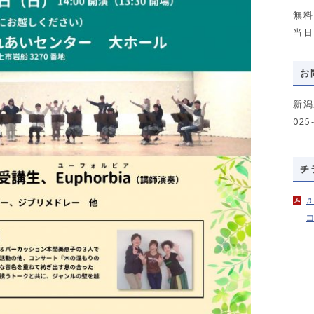
無料
当日
お
新潟
025
チ
コ