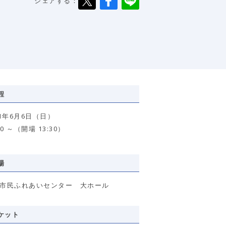
シェアする：
程
21年6月6日（日）
00 ～（開場 13:30）
場
市民ふれあいセンター 大ホール
ケット