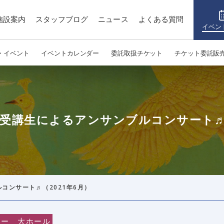
施設案内
スタッフブログ
ニュース
よくある質問
イベン
・イベント
イベントカレンダー
委託取扱チケット
チケット委託販
受講生によるアンサンブルコンサート♬（
コンサート♬（2021年6月）
ター 大ホール