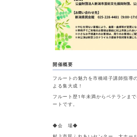
開催概要
フルートの魅力を市橋靖子講師指導
よる集大成！
フルート歴1年未満からベテランま
ートです。
◆会 場◆
村上市民ふれあいセンター 大ホール