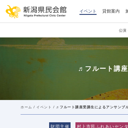
このページの本文へ移動
イベント
貸館案内
公演
♬フルート講座
ホーム
/
イベント
/
♬フルート講座受講生によるアンサンブル
財団主催
村上市民ふれあいセン