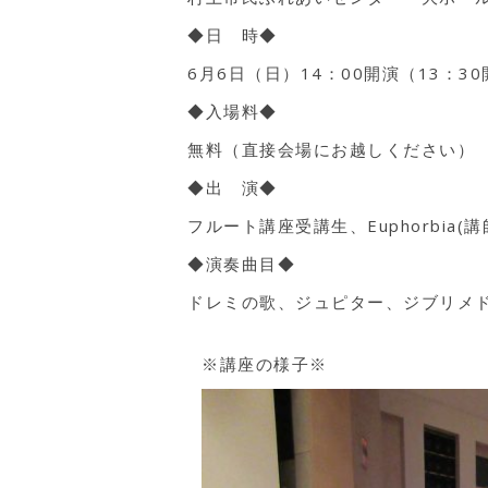
◆日 時◆
6月6日（日）14：00開演（13：3
◆入場料◆
無料（直接会場にお越しください）
◆出 演◆
フルート講座受講生、Euphorbia(
◆演奏曲目◆
ドレミの歌、ジュピター、ジブリメ
※講座の様子※