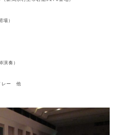
0開場）
講師演奏）
ドレー 他