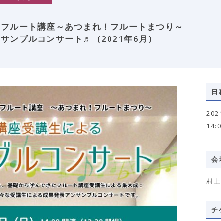
 フルート講座～あつまれ！フルートまつり～
サンブルコンサート♬（2021年6月）
日
20
14:
会
村上
チ