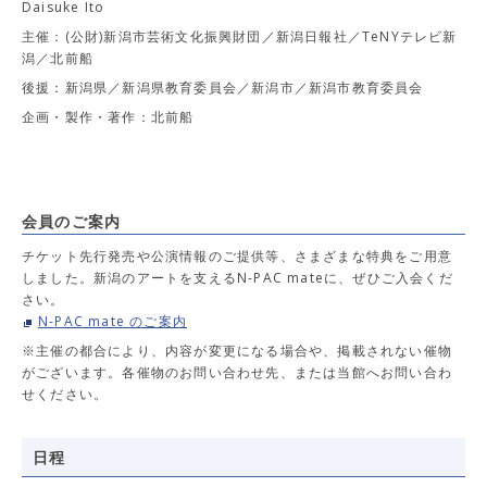
Daisuke Ito
主催：(公財)新潟市芸術文化振興財団／新潟日報社／TeNYテレビ新
潟／北前船
後援：新潟県／新潟県教育委員会／新潟市／新潟市教育委員会
企画・製作・著作：北前船
会員のご案内
チケット先行発売や公演情報のご提供等、さまざまな特典をご用意
しました。新潟のアートを支えるN-PAC mateに、ぜひご入会くだ
さい。
N-PAC mate のご案内
※主催の都合により、内容が変更になる場合や、掲載されない催物
がございます。各催物のお問い合わせ先、または当館へお問い合わ
せください。
日程