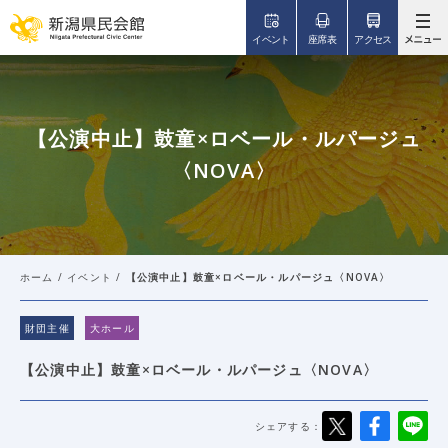
このページの本文へ移動
イベント
座席表
アクセス
【公演中止】鼓童×ロベール・ルパージュ
〈NOVA〉
ホーム
/
イベント
/
【公演中止】鼓童×ロベール・ルパージュ〈NOVA〉
財団主催
大ホール
【公演中止】鼓童×ロベール・ルパージュ〈NOVA〉
シェアする：